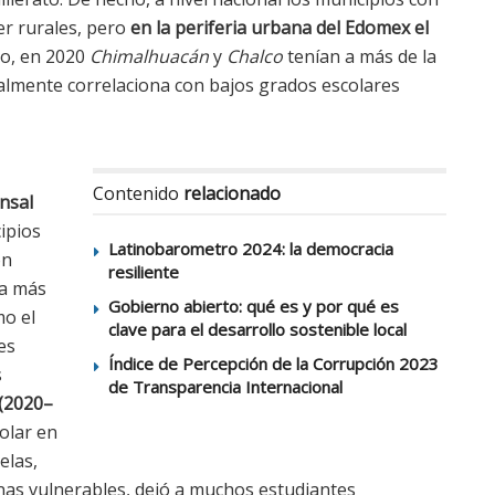
er rurales, pero
en la periferia urbana del Edomex el
lo, en 2020
Chimalhuacán
y
Chalco
tenían a más de la
ualmente correlaciona con bajos grados escolares
Contenido
relacionado
nsal
ipios
Latinobarometro 2024: la democracia
ón
resiliente
ba más
Gobierno abierto: qué es y por qué es
mo el
clave para el desarrollo sostenible local
es
Índice de Percepción de la Corrupción 2023
s
de Transparencia Internacional
(2020–
olar en
elas,
onas vulnerables, dejó a muchos estudiantes