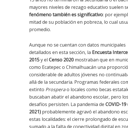
mayores niveles de rezago educativo suelen s
fenómeno también es significativo
: por ejemp
mitad de su población en pobreza, lo cual us
promedio.
Aunque no se cuentan con datos municipales
detallados en esta sección, la
Encuesta Interce
2015
y el
Censo 2020
mostraban que en munic
como Ecatepec o Chimalhuacán una proporci
considerable de adultos jóvenes no continua
allá de la secundaria. Programas federales co
extinto
Prospera
o locales como becas estatal
buscaban abatir el abandono escolar, pero lo
desafíos persisten. La pandemia de
COVID-19 
2021)
probablemente agravó el abandono esc
estas localidades: el cierre prolongado de escu
sumado a la falta de conectividad digital en z