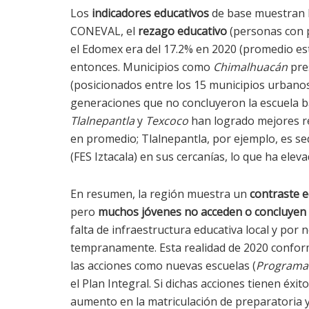
Los
indicadores educativos
de base muestran l
CONEVAL, el
rezago educativo
(personas con p
el Edomex era del 17.2% en 2020 (promedio es
entonces. Municipios como
Chimalhuacán
pre
(posicionados entre los 15 municipios urbanos
generaciones que no concluyeron la escuela b
Tlalnepantla
y
Texcoco
han logrado mejores re
en promedio; Tlalnepantla, por ejemplo, es s
(FES Iztacala) en sus cercanías, lo que ha elev
En resumen, la región muestra un
contraste e
pero
muchos jóvenes no acceden o concluyen el
falta de infraestructura educativa local y por
tempranamente. Esta realidad de 2020 conforma
las acciones como nuevas escuelas (
Programa 
el Plan Integral. Si dichas acciones tienen éx
aumento en la matriculación de preparatoria y