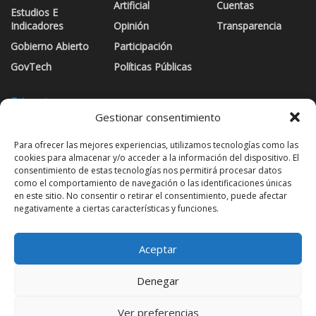
Artificial
Cuentas
Estudios E
Indicadores
Opinión
Transparencia
Gobierno Abierto
Participación
GovTech
Políticas Públicas
Etiquetas
Gestionar consentimiento
Argentina
ChatGPT
Chile
Ciudades Inteligentes
Para ofrecer las mejores experiencias, utilizamos tecnologías como las
cookies para almacenar y/o acceder a la información del dispositivo. El
CLAD
Colombia
DatosAbiertos
democracia
consentimiento de estas tecnologías nos permitirá procesar datos
Estudios
Gobiernos Locales
Herramientas
IA
como el comportamiento de navegación o las identificaciones únicas
en este sitio. No consentir o retirar el consentimiento, puede afectar
Latinobarómetro
Metodologías
México
negativamente a ciertas características y funciones.
ProtecciónDeDatos
SoberaníaDigital
Tendencias
Aceptar
Índices
Denegar
Ver preferencias